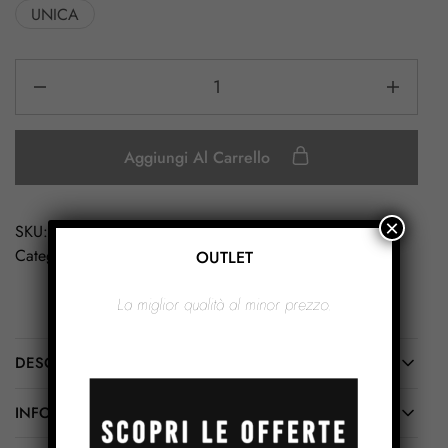
UNICA
Aggiungi Al Carrello
×
SKU:
DB094
Categoria:
Cloche Donna
OUTLET
La miglior qualità al minor prezzo.
DESCRIZIONE
INFORMAZIONI AGGIUNTIVE