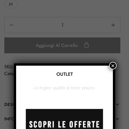
M
Aggiungi Al Carrello
×
SKU:
DB090
Categoria:
Cloche Donna
OUTLET
La miglior qualità al minor prezzo.
DESCRIZIONE
INFORMAZIONI AGGIUNTIVE