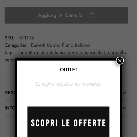
Aggiungi Al Carrello
SKU:
BT1135
Categorie:
Berretti Uomo
,
Piatto Italiano
Tags:
berretto piatto italiano
,
berrettomaronehat
,
cappello
,
cappellomaronehat
,
coppola piatto italiano
×
OUTLET
La miglior qualità al minor prezzo.
DESCRIZIONE
INFORMAZIONI AGGIUNTIVE