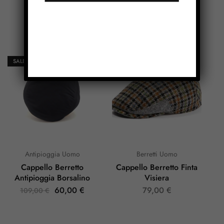
Prodotti Correlati
SALE
Antipioggia Uomo
Berretti Uomo
Cappello Berretto
Cappello Berretto Finta
Antipioggia Borsalino
Visiera
60,00
€
79,00
€
109,00
€