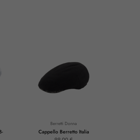
Berretti Donna
B-
Cappello Berretto Italia
Cappel
99,00
€