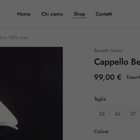
Home
Chi siamo
Shop
Contatti
alino 100% Lino
Berretti Uomo
Cappello Be
99,00
€
Esauri
Taglia
55
56
57
Colore