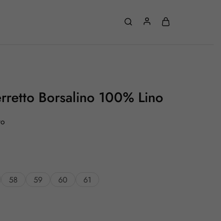
rretto Borsalino 100% Lino
to
58
59
60
61