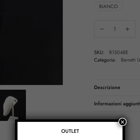
BIANCO
SKU:
B15048E
Categoria:
Berretti
Descrizione
Informazioni aggiunt
×
OUTLET