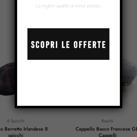
La miglior qualità al minor prezzo.
Prodotti Correlati
8 Spicchi
Baschi
o Berretto Irlandese 8
Cappello Basco Francese G
spicchi
Cappelli