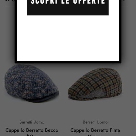
Prodotti Correlati
Berretti Uomo
Berretti Uomo
Cappello Berretto Becco
Cappello Berretto Finta