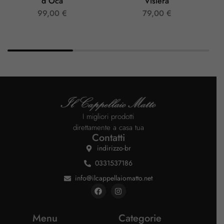
d’Oca
Visiera
99,00
€
79,00
€
I migliori prodotti
direttamente a casa tua
Contatti
indirizzo-br
0331537186
info@ilcappellaiomatto.net
Menu
Categorie