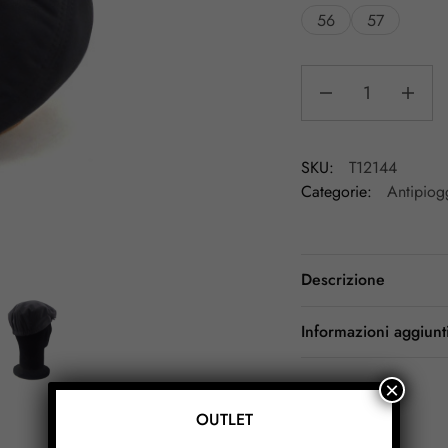
56
57
SKU:
T12144
Categorie:
Antipio
Descrizione
Informazioni aggiunt
×
OUTLET