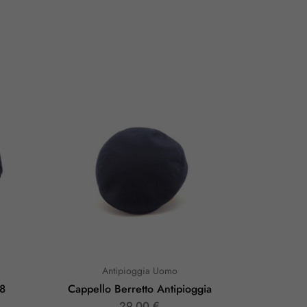
Antipioggia Uomo
 8
Cappello Berretto Antipioggia
Cap
29,00
€