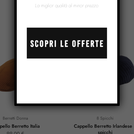
La miglior qualità al minor prezzo.
Prodotti Correlati
Berretti Donna
8 Spicchi
ello Berretto Italia
Cappello Berretto Irlandese
spicchi
99,00
€