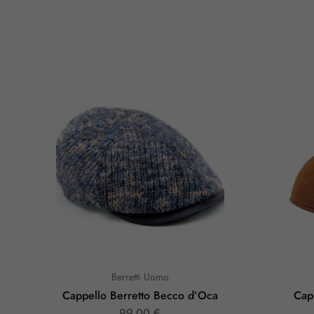
Berretti Uomo
Cappello Berretto Becco d’Oca
Capp
99,00
€