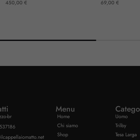
450,00
€
69,00
€
tti
Menu
Catego
izzo-br
Home
Uomo
Chi siamo
Trilby
537186
Shop
Tesa Larga
ilcappellaiomatto.net