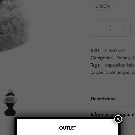
UNICA
SKU:
CR30130
Categorie:
Donna
,
L
Tags:
cappellocristia
cappelloponponpellic
Descrizione
Informazioni aggiunt
×
OUTLET