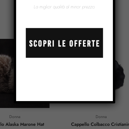
La miglior qualità al minor prezzo.
Prodotti Correlati
Donna
Donna
lo Alaska Marone Hat
Cappello Colbacco Cristiani