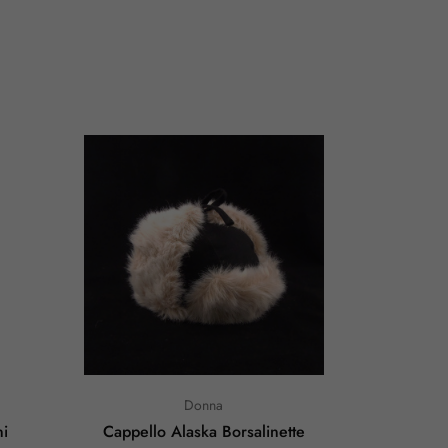
Donna
ni
Cappello Alaska Borsalinette
Cappel