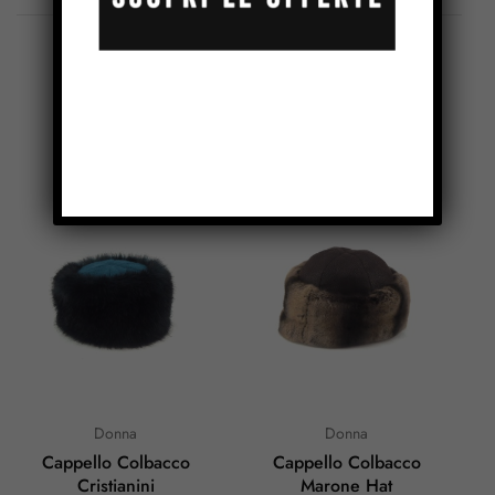
Prodotti Correlati
Donna
Donna
Cappello Colbacco
Cappello Colbacco
Cristianini
Marone Hat