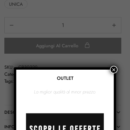
UNICA
Aggiungi Al Carrello
SKU:
CR30229
×
Categorie:
Donna
,
La Pelliccia
OUTLET
Tags:
colbaccocristianini
,
colbaccoecopelliccia
La miglior qualità al minor prezzo.
DESCRIZIONE
INFORMAZIONI AGGIUNTIVE