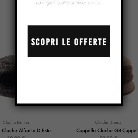
La miglior qualità al minor prezzo.
Prodotti Correlati
Cloche Donna
Cloche Donna
 Cloche Alfonso D’Este
Cappello Cloche GB-Cappell