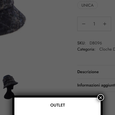
UNICA
SKU:
DB096
Categoria:
Cloche 
Descrizione
Informazioni aggiunt
×
OUTLET