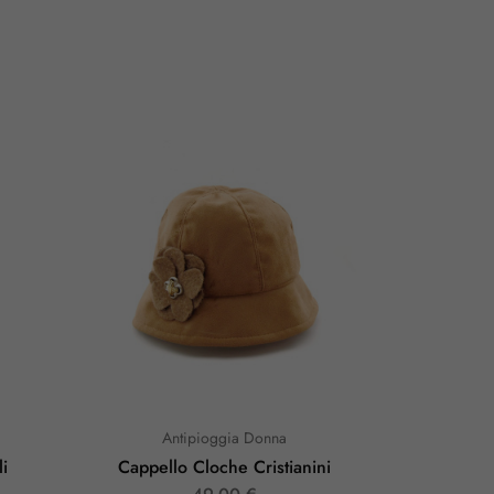
Antipioggia Donna
i
Cappello Cloche Cristianini
Cappell