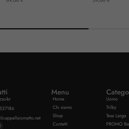
69,00
€
59,00
€
tti
Menu
Catego
izzo-br
Home
Uomo
Chi siamo
Trilby
537186
Shop
Tesa Larga
ilcappellaiomatto.net
Contatti
PROMO Berr