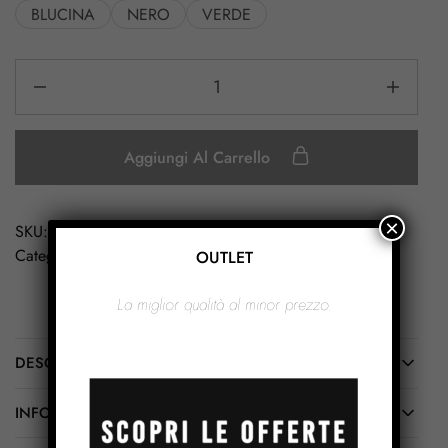
BLUCINA
NERO
VERDE
Aggiungi Al Carrello
×
SKU:
S1028
Categoria:
Cappelli Cerimonia
OUTLET
La miglior qualità al minor prezzo.
DESCRIZIONE
INFORMAZIONI AGGIUNTIVE