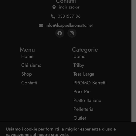
Contatti
indirizzo-br
0331537186
info@ilcappellaiomatto.net
Menu
Categorie
Home
Uomo
Chi siamo
Trilby
Shop
Tesa Larga
Contatti
PROMO Berretti
Pork Pie
Piatto Italiano
Pelletteria
Outlet
Usiamo i cookie per fornirti la miglior esperienza d'uso e
navigazione sul nostro sito web.
Privacy policy
Termini e condizioni
P.Iva: P.Iva: 10297510967