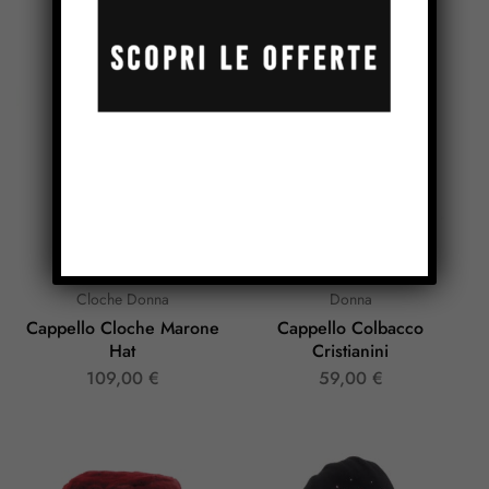
119,00
€
119,00
€
Cloche Donna
Donna
Cappello Cloche Marone
Cappello Colbacco
Hat
Cristianini
109,00
€
59,00
€