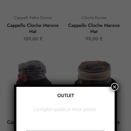
Cappelli Feltro Donna
Cloche Donna
Cappello Cloche Marone
Cappello Cloche Marone
Hat
Hat
109,00
€
99,00
€
×
OUTLET
La miglior qualità al minor prezzo.
Cloche Donna
Cloche Donna
Cappello Cloche Marone
Cappello Cloche Marone
Hat
Hat